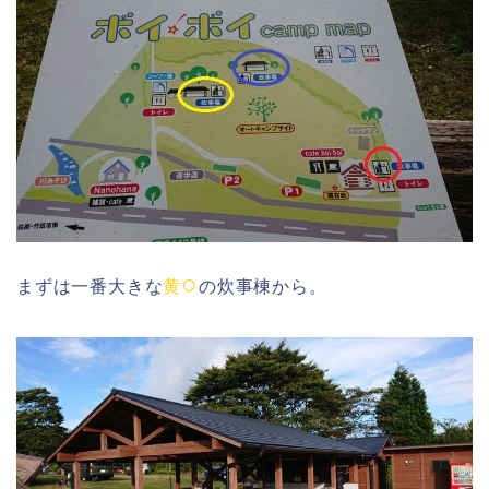
○
まずは一番大きな
黄
の炊事棟から。