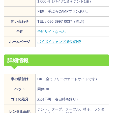
1,000円（バイク1台＋テント1張）
別途、手ぶらCAMPプランあり。
問い合わせ
TEL：080-3997-0037（渡辺）
予約
予約サイトなっぷ
ホームページ
ボイボイキャンプ場公式HP
詳細情報
車の横付け
OK（全てフリーのオートサイトです）
ペット
同伴OK
ゴミの処分
処分不可（各自持ち帰り）
テント、タープ、テーブル、椅子、ランタ
レンタル品他