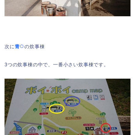
○
次に
青
の炊事棟
3つの炊事棟の中で、一番小さい炊事棟です。