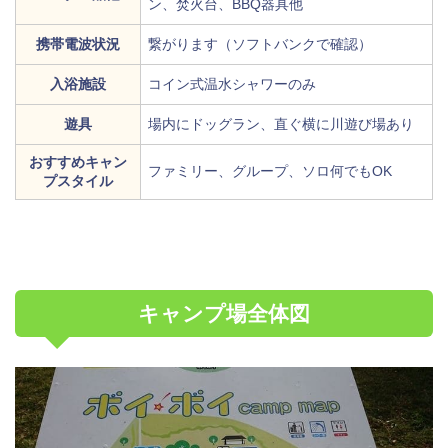
ン、焚火台、BBQ器具他
携帯電波状況
繋がります（ソフトバンクで確認）
入浴施設
コイン式温水シャワーのみ
遊具
場内にドッグラン、直ぐ横に川遊び場あり
おすすめキャン
ファミリー、グループ、ソロ何でもOK
プスタイル
キャンプ場全体図