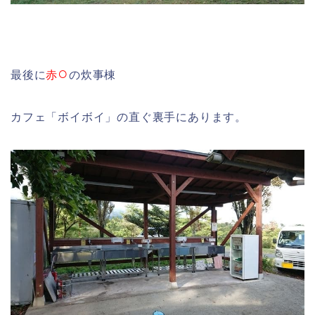
○
最後に
赤
の炊事棟
カフェ「ボイボイ」の直ぐ裏手にあります。