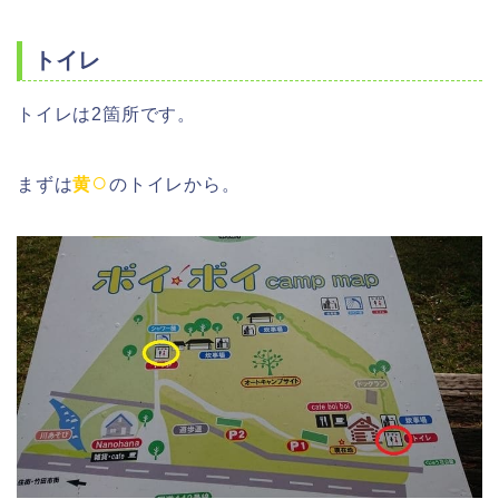
トイレ
トイレは2箇所です。
○
まずは
黄
のトイレから。