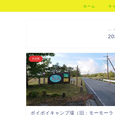
ホーム
キ
― 
2
大分県
ボイボイキャンプ場（旧：モーモーラ