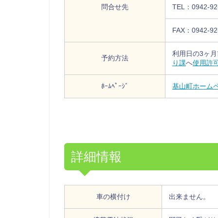
問合せ先
TEL：0942-92
FAX：0942-92
利用日の3ヶ月
予約方法
り課
へ
使用許
ﾎｰﾑﾍﾟｰｼﾞ
基山町ホーム
詳細情報
車の横付け
出来ません。