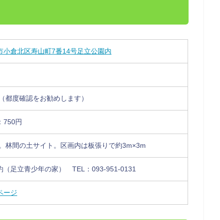
市小倉北区寿山町7番14号足立公園内
時（都度確認をお勧めします）
750円
位。林間の土サイト。区画内は板張りで約3m×3m
足立青少年の家） TEL：093-951-0131
ページ